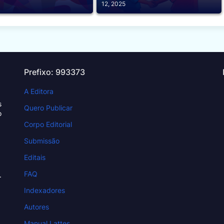
12, 2025
Prefixo: 993373
A Editora
s
Quero Publicar
o
Corpo Editorial
Submissão
Editais
FAQ
.
Indexadores
Autores
Manual Lattes