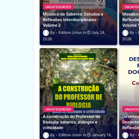
UNCATEGORIZED
UNCATEG
Mosaico de Saberes: Estudos e
Mosaico
Reflexões Interdisciplinares -
Reflexõe
Volume 2
Volume 
Editora Union
July 24,
2026
2026
UNCATEGORIZED
UNCATEG
A construção do Professor de
Desenvol
Biologia: saberes, diálogos e
Docente
criticidade
Reflexõ
Editora Union
January 16,