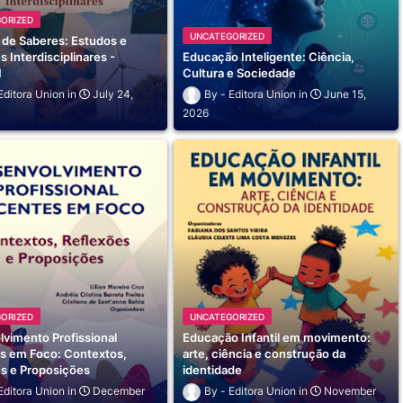
ORIZED
UNCATEGORIZED
 de Saberes: Estudos e
s Interdisciplinares -
Educação Inteligente: Ciência,
1
Cultura e Sociedade
Editora Union
July 24,
Editora Union
June 15,
2026
ORIZED
UNCATEGORIZED
vimento Profissional
Educação Infantil em movimento:
s em Foco: Contextos,
arte, ciência e construção da
es e Proposições
identidade
Editora Union
December
Editora Union
November