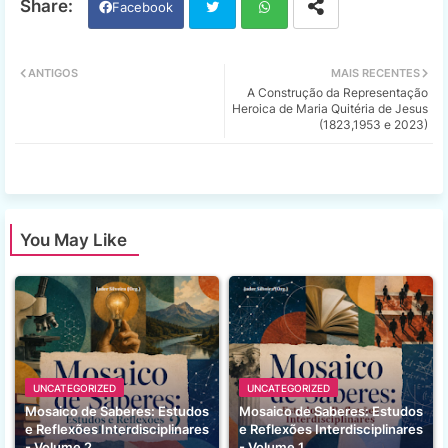
Facebook
Twi
Wh
ANTIGOS
MAIS RECENTES
A Construção da Representação
tter
ats
Heroica de Maria Quitéria de Jesus
(1823,1953 e 2023)
app
You May Like
UNCATEGORIZED
UNCATEGORIZED
Mosaico de Saberes: Estudos
Mosaico de Saberes: Estudos
e Reflexões Interdisciplinares
e Reflexões Interdisciplinares
- Volume 2
- Volume 1