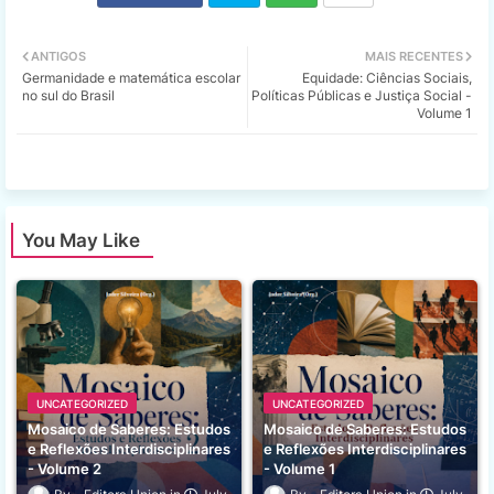
Twi
Wh
ANTIGOS
MAIS RECENTES
Germanidade e matemática escolar
Equidade: Ciências Sociais,
tter
ats
no sul do Brasil
Políticas Públicas e Justiça Social -
Volume 1
app
You May Like
UNCATEGORIZED
UNCATEGORIZED
Mosaico de Saberes: Estudos
Mosaico de Saberes: Estudos
e Reflexões Interdisciplinares
e Reflexões Interdisciplinares
- Volume 2
- Volume 1