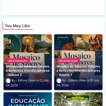
You May Like
UNCATEGORIZED
UNCATEGORIZED
Mosaico de Saberes: Estudos
Mosaico de Saberes: Estudos
e Reflexões Interdisciplinares
e Reflexões Interdisciplinares
- Volume 2
- Volume 1
Editora Union
July
Editora Union
July
24, 2026
24, 2026