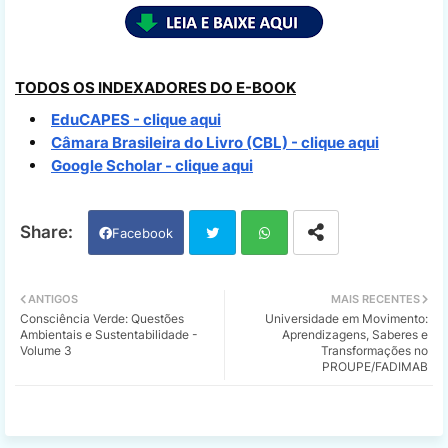
TODOS OS INDEXADORES DO E-BOOK
EduCAPES - clique aqui
Câmara Brasileira do Livro (CBL) - clique aqui
Google Scholar - clique aqui
Facebook
Twi
Wh
ANTIGOS
MAIS RECENTES
Consciência Verde: Questões
Universidade em Movimento:
tter
ats
Ambientais e Sustentabilidade -
Aprendizagens, Saberes e
Volume 3
Transformações no
PROUPE/FADIMAB
app