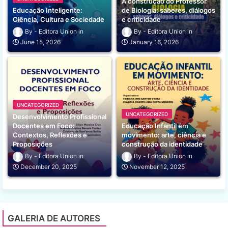
A construção do Professor
Educação Inteligente:
de Biologia: saberes, diálogos
Ciência, Cultura e Sociedade
e criticidade
Editora Union
Editora Union
June 15, 2026
January 16, 2026
UNCATEGORIZED
UNCATEGORIZED
Desenvolvimento Profissional
Docentes em Foco:
Educação Infantil em
Contextos, Reflexões e
movimento: arte, ciência e
Proposições
construção da identidade
Editora Union
Editora Union
December 20, 2025
November 12, 2025
GALERIA DE AUTORES